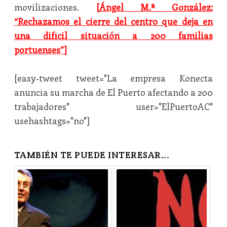
movilizaciones.
[
Ángel M.ª González:
“Rechazamos el cierre del centro que deja en
una difícil situación a 200 familias
portuenses”
]
[easy-tweet tweet="La empresa Konecta
anuncia su marcha de El Puerto afectando a 200
trabajadores" user="ElPuertoAC"
usehashtags="no"]
TAMBIÉN TE PUEDE INTERESAR...