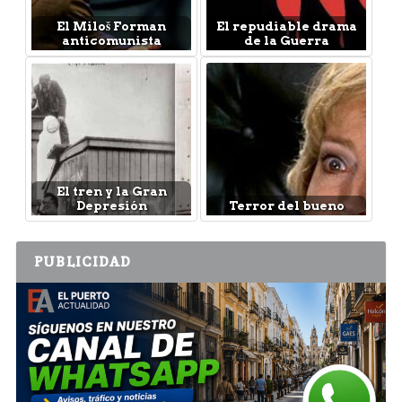
El Miloš Forman
El repudiable drama
anticomunista
de la Guerra
El tren y la Gran
Depresión
Terror del bueno
PUBLICIDAD