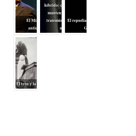
híbrido: cómo cambia el
mantenimiento de la
El Miloš Forman
transmisión en coches
El repudiable drama de la
anticomunista
usados
Guerra
El tren y la Gran Depresión