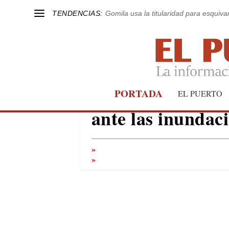
TENDENCIAS:
Gomila usa la titularidad para esquivar
El PP pide mayor
PORTADA
EL PUERTO
ante las inundac