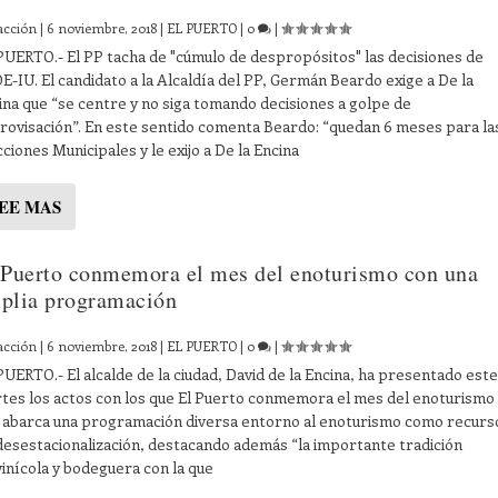
acción
|
6 noviembre, 2018
|
EL PUERTO
|
0
|
PUERTO.- El PP tacha de "cúmulo de despropósitos" las decisiones de
E-IU. El candidato a la Alcaldía del PP, Germán Beardo exige a De la
ina que “se centre y no siga tomando decisiones a golpe de
rovisación”. En este sentido comenta Beardo: “quedan 6 meses para la
cciones Municipales y le exijo a De la Encina
EE MAS
 Puerto conmemora el mes del enoturismo con una
plia programación
acción
|
6 noviembre, 2018
|
EL PUERTO
|
0
|
PUERTO.- El alcalde de la ciudad, David de la Encina, ha presentado este
tes los actos con los que El Puerto conmemora el mes del enoturismo
 abarca una programación diversa entorno al enoturismo como recurs
desestacionalización, destacando además “la importante tradición
ivinícola y bodeguera con la que