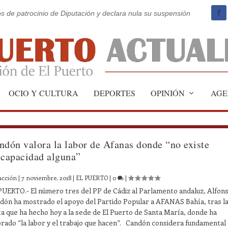
os de patrocinio de Diputación y declara nula su suspensión
OCIO Y CULTURA
DEPORTES
OPINIÓN
AGE
ndón valora la labor de Afanas donde “no existe
scapacidad alguna”
acción
|
7 noviembre, 2018
|
EL PUERTO
|
0
|
PUERTO.- El número tres del PP de Cádiz al Parlamento andaluz, Alfon
dón ha mostrado el apoyo del Partido Popular a AFANAS Bahía, tras l
ita que ha hecho hoy a la sede de El Puerto de Santa María, donde ha
orado “la labor y el trabajo que hacen”. Candón considera fundamental