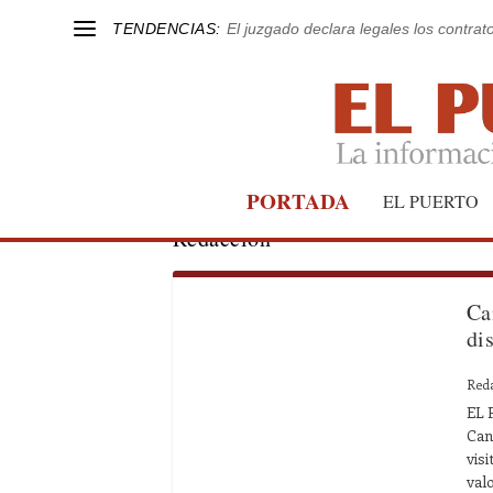
TENDENCIAS:
El juzgado declara legales los contrat
PORTADA
EL PUERTO
Redacción
Ca
di
Red
EL 
Can
vis
val