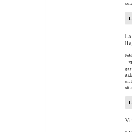
com
L
La
ll
Publ
EL 
gas
ita
en 
situ
L
Vi