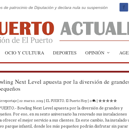
os de patrocinio de Diputación y declara nula su suspensión
OCIO Y CULTURA
DEPORTES
OPINIÓN
AGE
wling Next Level apuesta por la diversión de grande
pequeños
irreportaje
|
22 marzo, 2019
|
EL PUERTO
,
El Puerto Hoy
|
0
|
PUERTO.- Bowling Next Level apuesta por la diversión de grandes y
ueños. Por eso, en su sexto aniversario ha renovado sus instalaciones
a ofrecer el mejor servicio a sus clientes. En este cambio, ha instalado 
vo parque infantil, donde los más pequeños podrán disfrutar sin parar