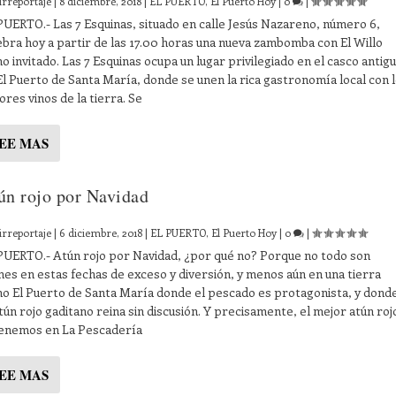
irreportaje
|
8 diciembre, 2018
|
EL PUERTO
,
El Puerto Hoy
|
0
|
PUERTO.- Las 7 Esquinas, situado en calle Jesús Nazareno, número 6,
ebra hoy a partir de las 17.00 horas una nueva zambomba con El Willo
o invitado. Las 7 Esquinas ocupa un lugar privilegiado en el casco antig
El Puerto de Santa María, donde se unen la rica gastronomía local con 
ores vinos de la tierra. Se
EE MAS
ún rojo por Navidad
irreportaje
|
6 diciembre, 2018
|
EL PUERTO
,
El Puerto Hoy
|
0
|
PUERTO.- Atún rojo por Navidad, ¿por qué no? Porque no todo son
nes en estas fechas de exceso y diversión, y menos aún en una tierra
o El Puerto de Santa María donde el pescado es protagonista, y dond
atún rojo gaditano reina sin discusión. Y precisamente, el mejor atún roj
tenemos en La Pescadería
EE MAS