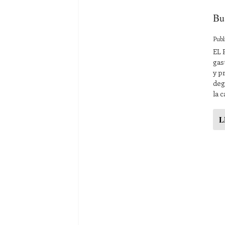
Bu
Publ
EL 
gas
y p
deg
la 
L