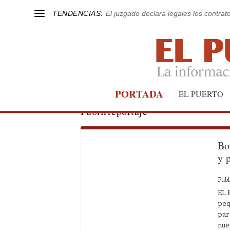
TENDENCIAS:
El juzgado declara legales los contrat
PORTADA
EL PUERTO
Publirreportaje
Bo
y 
Publ
EL 
peq
par
nue