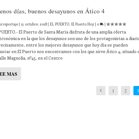
enos días, buenos desayunos en Ático 4
irreportaje
|
15 octubre, 2018
|
EL PUERTO
,
El Puerto Hoy
|
0
|
PUERTO.- El Puerto de Santa María disfruta de una amplia oferta
tronómica en la que los desayunos son uno de los protagonistas a diari
recisamente, entre los mejores desayunos que hoy día se pueden
ustar en El Puerto nos encontramos con los que sirve Ático 4, situado 
calle Magnolia, nº45, en el Centro
EE MAS
1
2