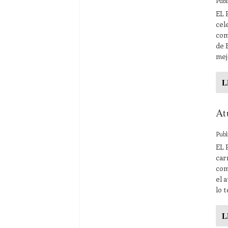
Publ
EL 
cel
com
de 
mej
L
At
Publ
EL 
car
com
el 
lo 
L