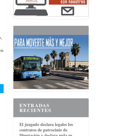
o,
en
3
ENTRADAS
RECIENTES
El juzgado declara legales los
contratos de patrocinio de
Diputación y declara nula su