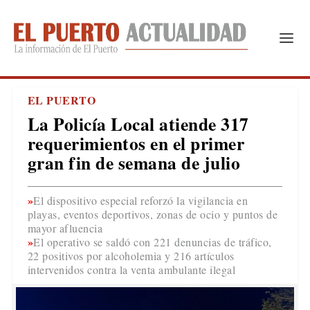
EL PUERTO
La Policía Local atiende 317
requerimientos en el primer
gran fin de semana de julio
El dispositivo especial reforzó la vigilancia en
playas, eventos deportivos, zonas de ocio y puntos de
mayor afluencia
El operativo se saldó con 221 denuncias de tráfico,
22 positivos por alcoholemia y 216 artículos
intervenidos contra la venta ambulante ilegal