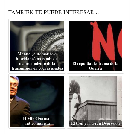
TAMBIÉN TE PUEDE INTERESAR...
Manual, automático o
híbrido: cómo cambia el
mantenimiento de la
El repudiable drama de la
transmisión en coches usados
Guerra
El Miloš Forman
anticomunista
El tren y la Gran Depresión