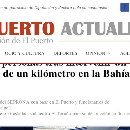
os de patrocinio de Diputación y declara nula su suspensión
OCIO Y CULTURA
DEPORTES
OPINIÓN
AGE
personas tras intervenir un
 de un kilómetro en la Bahía
es del SEPRONA con base en El Puerto y funcionarios de
alucía
fueron trasladadas al centro El Toruño para su destrucción conforme