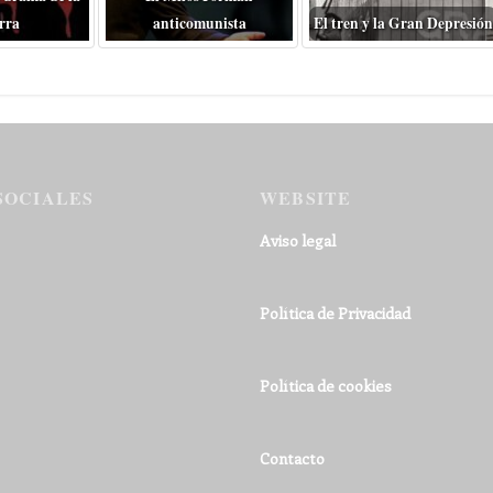
rra
anticomunista
El tren y la Gran Depresión
SOCIALES
WEBSITE
Aviso legal
Política de Privacidad
Política de cookies
Contacto