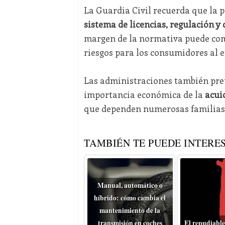
La Guardia Civil recuerda que la 
sistema de licencias, regulación y 
margen de la normativa puede comp
riesgos para los consumidores al el
Las administraciones también prete
importancia económica de la
acui
que dependen numerosas familias d
TAMBIÉN TE PUEDE INTERES
Manual, automático o
híbrido: cómo cambia el
mantenimiento de la
transmisión en coches
El repudiable