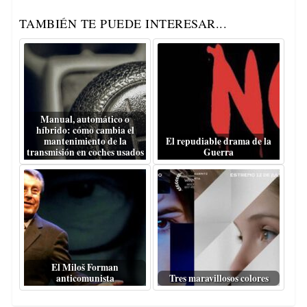
TAMBIÉN TE PUEDE INTERESAR...
Manual, automático o
híbrido: cómo cambia el
mantenimiento de la
El repudiable drama de la
transmisión en coches usados
Guerra
El Miloš Forman
anticomunista
Tres maravillosos colores