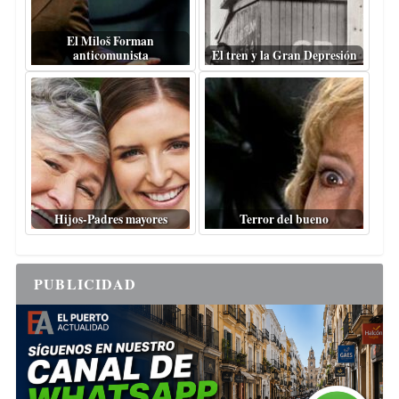
El Miloš Forman
anticomunista
El tren y la Gran Depresión
Hijos-Padres mayores
Terror del bueno
PUBLICIDAD