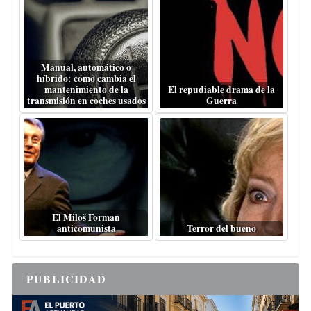
Manual, automático o
híbrido: cómo cambia el
mantenimiento de la
El repudiable drama de la
transmisión en coches usados
Guerra
El Miloš Forman
anticomunista
Terror del bueno
PUBLICIDAD