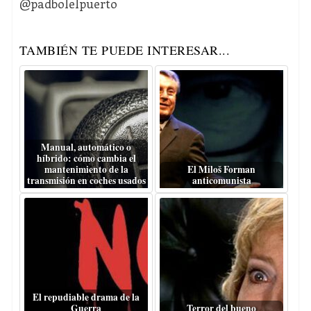
@padbolelpuerto
TAMBIÉN TE PUEDE INTERESAR...
Manual, automático o
híbrido: cómo cambia el
mantenimiento de la
El Miloš Forman
transmisión en coches usados
anticomunista
El repudiable drama de la
Guerra
Terror del bueno