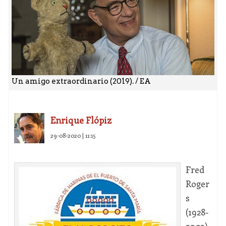
Un amigo extraordinario (2019). / EA
Enrique Flópiz
29-08-2020 | 11:15
Fred
Roger
s
(1928-