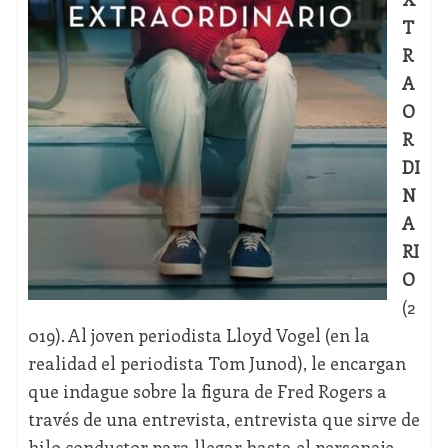
T
R
A
O
R
DI
N
A
RI
O
(2
019). Al joven periodista Lloyd Vogel (en la
realidad el periodista Tom Junod), le encargan
que indague sobre la figura de Fred Rogers a
través de una entrevista, entrevista que sirve de
hilo conductor para llegar hasta el personaje