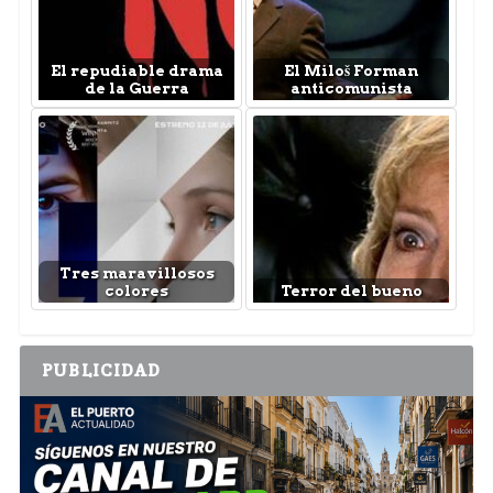
El repudiable drama
El Miloš Forman
de la Guerra
anticomunista
Tres maravillosos
colores
Terror del bueno
PUBLICIDAD