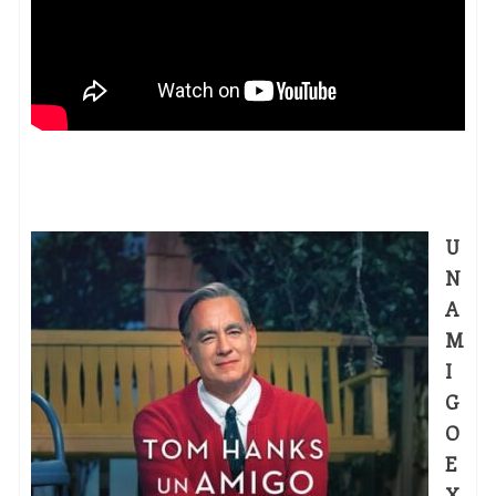
U
N
A
M
I
G
O
E
X