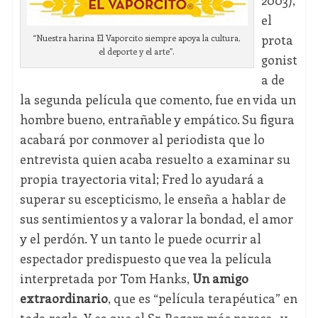
2003),
el
prota
“Nuestra harina El Vaporcito siempre apoya la cultura,
el deporte y el arte”.
gonist
a de
la segunda película que comento, fue en vida un
hombre bueno, entrañable y empático. Su figura
acabará por conmover al periodista que lo
entrevista quien acaba resuelto a examinar su
propia trayectoria vital; Fred lo ayudará a
superar su escepticismo, le enseña a hablar de
sus sentimientos y a valorar la bondad, el amor
y el perdón. Y un tanto le puede ocurrir al
espectador predispuesto que vea la película
interpretada por Tom Hanks,
Un amigo
extraordinario
, que es “película terapéutica” en