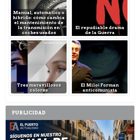
Manual, automático o
híbrido: cómo cambia
el mantenimiento de
la transmisión en
El repudiable drama
coches usados
de la Guerra
Tres maravillosos
El Miloš Forman
colores
anticomunista
PUBLICIDAD