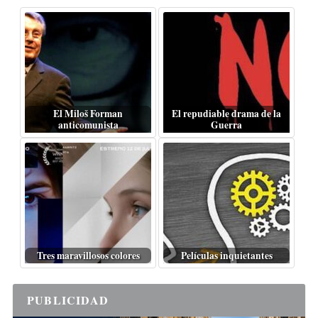
El Miloš Forman
El repudiable drama de la
anticomunista
Guerra
Tres maravillosos colores
Películas inquietantes
PUBLICIDAD