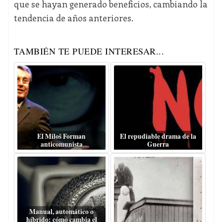
que se hayan generado beneficios, cambiando la
tendencia de años anteriores.
TAMBIÉN TE PUEDE INTERESAR...
El Miloš Forman
El repudiable drama de la
anticomunista
Guerra
Manual, automático o
híbrido: cómo cambia el