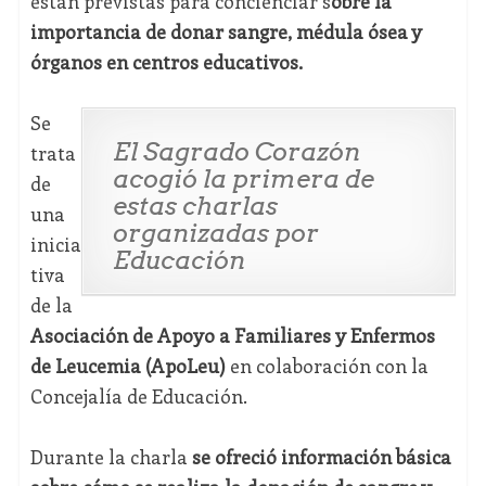
están previstas para concienciar s
obre la
importancia de donar sangre, médula ósea y
órganos en centros educativos.
Se
El Sagrado Corazón
trata
acogió la primera de
de
estas charlas
una
organizadas por
inicia
Educación
tiva
de la
Asociación de Apoyo a Familiares y Enfermos
de Leucemia (ApoLeu)
en colaboración con la
Concejalía de Educación.
Durante la charla
se ofreció información básica