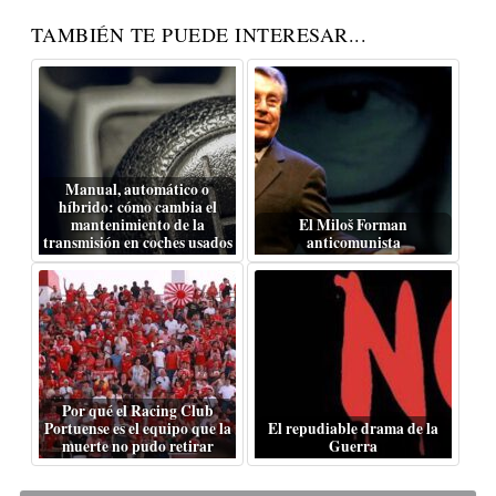
TAMBIÉN TE PUEDE INTERESAR...
Manual, automático o
híbrido: cómo cambia el
mantenimiento de la
El Miloš Forman
transmisión en coches usados
anticomunista
Por qué el Racing Club
Portuense es el equipo que la
El repudiable drama de la
muerte no pudo retirar
Guerra