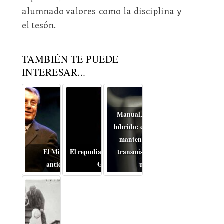
alumnado valores como la disciplina y
el tesón.
TAMBIÉN TE PUEDE
INTERESAR...
Manual, automático o
híbrido: cómo cambia el
mantenimiento de la
El Miloš Forman
El repudiable drama de la
transmisión en coches
anticomunista
Guerra
usados