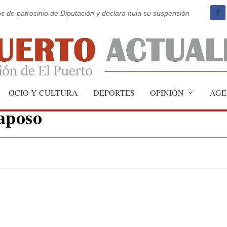
os de patrocinio de Diputación y declara nula su suspensión
pal a las academias de José
OCIO Y CULTURA
DEPORTES
OPINIÓN
AGE
aposo