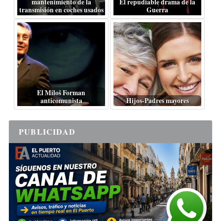
mantenimiento de la
El repudiable drama de la
transmisión en coches usados
Guerra
El Miloš Forman
anticomunista
Hijos-Padres mayores
PUBLICIDAD