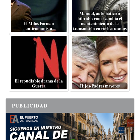
Manual, automático o
híbrido: cómo cambia el
El Miloš Forman
mantenimiento de la
anticomunista
transmisión en coches usados
El repudiable drama de la
Guerra
Hijos-Padres mayores
PUBLICIDAD