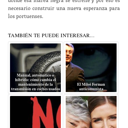
donde esa marea negra se estrelle y por eso es
necesario construir una nueva esperanza para
los portuenses.
TAMBIÉN TE PUEDE INTERESAR...
Manual, automático o
híbrido: cómo cambia el
mantenimiento de la
El Miloš Forman
transmisión en coches usados
anticomunista