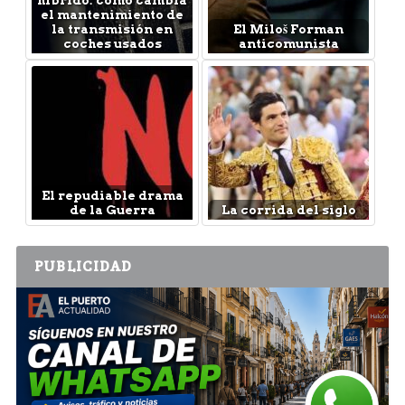
híbrido: cómo cambia
el mantenimiento de
la transmisión en
El Miloš Forman
coches usados
anticomunista
El repudiable drama
de la Guerra
La corrida del siglo
PUBLICIDAD