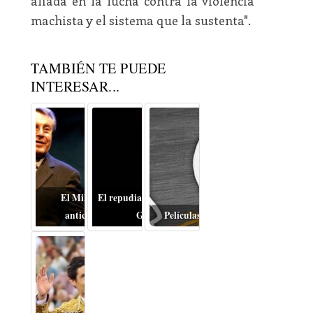
aliada en la lucha contra la violencia
machista y el sistema que la sustenta".
TAMBIÉN TE PUEDE
INTERESAR...
El Miloš Forman
El repudiable drama de la
anticomunista
Guerra
Películas inquietantes